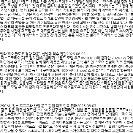
글로벌 러닝 브랜드 호카의 한국 총판사 조이웍스가 경쟁업체인 케이브웍스를 배임 증재 혐의
연말 조성환 조이웍스 전 대표와 물리적 충돌을 일으켰던 당사자다. 조이웍스는 고소장에 
고 명시했다. 범죄 행위를 공모한 조이웍스 직원들은 발각되기 전에 케이브웍스로 이직했다
는 러닝∙아웃도어 전문 매장과 유사한 러닝 편집숍 ‘웨어에버’를 오픈했다. 조이웍스는 케
업비밀 취득∙누설 등의 정황도 추가로 발견해 부정경쟁방지법 위반 혐의로 추가 고소했다. 조
돌 사건의 전말을 잘 아는 케이브웍스 측근 인사가 양심 고백한 건도 관심 있게 보고 있다.
스 대표의 폭행을 의도적으로 유도했다고 밝혔다. 조이웍스는 케이브웍스의 범죄 행위가 발
루머를 사전에 퍼뜨린 후 조 대표를 만나는 날에 폭행을 유도한 것은 아닌지 여부도 수사기관
난 전임 대표와 케이브웍스 경영진 간 개인적인 충돌 사건과는 별개로 조이웍스 법인을 상대
다.​
휠라 ‘에어플로우 경량 다운’, 선발매 직후 완판
2026.08.03
미스토코리아(대표 김지헌)의 ‘휠라’가 브랜드 모델 우즈(WOODZ)와 함께한 2026 FW ‘
페인에서 우즈가 착용한 실버 컬러 제품은 지난 31일 공식 온라인 스토어 선발매 직후 준비
을 입증했다. 휠라의 에어플로우 경량 다운은 가벼운 착용감을 최우선으로 설계한 것이 특징이다
해 경량성과 보온성을 동시에 구현했으며, 10D 시어(Sheer) 소재 특유의 투명감을 활용
디자인을 완성했다. 여기에 새롭게 적용한 사시 봉제 디테일이 입체감을 더하고, 시즌 트렌
다. 메인 컬러인 실버를 중심으로 자연에서 영감을 받은 컬러 팔레트를 적용한 이번 라인업은
용 가능하며, 실용성과 스타일을 모두 갖춘 디자인으로 올가을 다양한 스타일링에 활용 가능한
브랜드 모델 우즈와 함께 대자연을 배경으로 에어플로우 경량 다운의 가벼운 착용감과 세련
다.​
29CM, 일본 로프트와 한일 문구 팝업 티켓 단독 판매
2026.08.03
감도 깊은 취향 셀렉트샵 29CM(이십구센티미터)가 일본 문구·생활용품 전문점 로프트(LOFT
울 성수동에서 개최한다. 팝업 티켓은 오늘(3일)부터 29CM 앱에서 단독 판매한다. ‘페이지 투 
는 기록이 쌓여 자신만의 취향으로 이어지는 과정을 문구와 공간 콘텐츠로 풀어냈다. 다이어
취향과 개성을 표현하는 라이프스타일 아이템으로 즐기는 고객이 늘어난 점에 착안해 기획됐
과 일본의 문구·라이프스타일 브랜드 40여 곳을 두 개 층에 걸쳐 선보인다. 특히 1층에는 
서 만나볼 수 있다. △호보니치 △하이나인 노트 △애쉬포드 등 다이어리·노트 브랜드와 △고