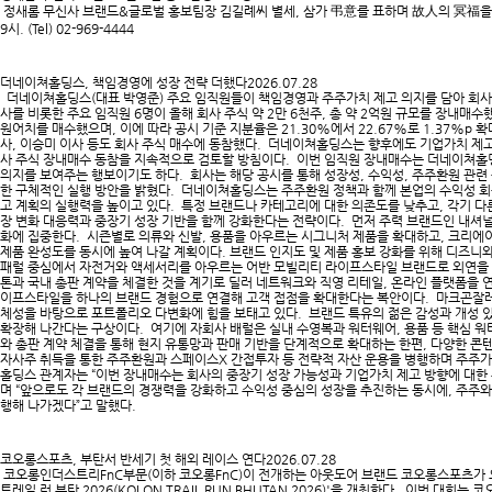
정새롬 무신사 브랜드&글로벌 홍보팀장 김길례씨 별세, 삼가 弔意를 표하며 故人의 冥福을 
9시. (Tel) 02-969-4444
더네이쳐홀딩스, 책임경영에 성장 전략 더했다
2026.07.28
더네이쳐홀딩스(대표 박영준) 주요 임직원들이 책임경영과 주주가치 제고 의지를 담아 회사
사를 비롯한 주요 임직원 6명이 올해 회사 주식 약 2만 6천주, 총 약 2억원 규모를 장내매수했다
원어치를 매수했으며, 이에 따라 공시 기준 지분율은 21.30%에서 22.67%로 1.37%p 
사, 이승미 이사 등도 회사 주식 매수에 동참했다. 더네이쳐홀딩스는 향후에도 기업가치 제고
사 주식 장내매수 동참을 지속적으로 검토할 방침이다. 이번 임직원 장내매수는 더네이쳐홀딩스
의지를 보여주는 행보이기도 하다. 회사는 해당 공시를 통해 성장성, 수익성, 주주환원 관련
한 구체적인 실행 방안을 밝혔다. 더네이쳐홀딩스는 주주환원 정책과 함께 본업의 수익성 
고 계획의 실행력을 높이고 있다. 특정 브랜드나 카테고리에 대한 의존도를 낮추고, 각기 다
장 변화 대응력과 중장기 성장 기반을 함께 강화한다는 전략이다. 먼저 주력 브랜드인 내
화에 집중한다. 시즌별로 의류와 신발, 용품을 아우르는 시그니처 제품을 확대하고, 크리에
제품 완성도를 동시에 높여 나갈 계획이다. 브랜드 인지도 및 제품 홍보 강화를 위해 디즈니
패럴 중심에서 자전거와 액세서리를 아우르는 어반 모빌리티 라이프스타일 브랜드로 외연을 
톤과 국내 총판 계약을 체결한 것을 계기로 딜러 네트워크와 직영 리테일, 온라인 플랫폼을 연
이프스타일을 하나의 브랜드 경험으로 연결해 고객 접점을 확대한다는 복안이다. 마크곤잘레
체성을 바탕으로 포트폴리오 다변화에 힘을 보태고 있다. 브랜드 특유의 젊은 감성과 개성 
확장해 나간다는 구상이다. 여기에 자회사 배럴은 실내 수영복과 워터웨어, 용품 등 핵심 
와 총판 계약 체결을 통해 현지 유통망과 판매 기반을 단계적으로 확대하는 한편, 다양한 콘텐
자사주 취득을 통한 주주환원과 스페이스X 간접투자 등 전략적 자산 운용을 병행하며 주주가
홀딩스 관계자는 “이번 장내매수는 회사의 중장기 성장 가능성과 기업가치 제고 방향에 대한
며 “앞으로도 각 브랜드의 경쟁력을 강화하고 수익성 중심의 성장을 추진하는 동시에, 주주와
행해 나가겠다”고 말했다.​
코오롱스포츠, 부탄서 반세기 첫 해외 레이스 연다
2026.07.28
코오롱인더스트리FnC부문(이하 코오롱FnC)이 전개하는 아웃도어 브랜드 코오롱스포츠가 오
트레일 런 부탄 2026(KOLON TRAIL RUN BHUTAN 2026)'을 개최한다. 이번 대회