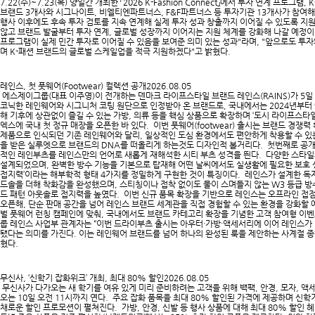
7.22(수)~7.23(목) 양일간 개최한 「2026 K-Fashion Connect」에서 투자 연계 프로
브랜드 3개사와 시그나이트, 비엘티엔파트너스, F&F파트너스 등 투자기관 13개사가 참여해 
행사 이후에도 후속 투자 검토를 지속 연계해 실제 투자 성과 창출까지 이어질 수 있도록 지
않고 브랜드 발굴부터 투자 연계, 글로벌 성장까지 이어지는 지원 체계를 강화해 나갈 예정이다
프로그램이 실제 민간 투자로 이어질 수 있음을 보여준 의미 있는 성과"라며, "앞으로도 투
며 K-패션 브랜드의 글로벌 스케일업을 적극 지원하겠다"고 밝혔다.​
레인스, 첫 풋웨어(Footwear) 컬렉션 공개
2026.08.05
에스제이그룹(대표 이주영)이 전개하는 덴마크 라이프스타일 브랜드 레인스(RAINS)가 5일
코닉한 레인웨어와 시그니처 코팅 원단으로 인정받아 온 브랜드로, 국내에서는 2024년부터 
해 기후에 상관없이 즐길 수 있는 가방, 의류 등을 핵심 상품으로 확장하며 ‘도시 라이프스타
엑스에 국내 첫 정규 매장을 오픈한 바 있다. 이번 풋웨어(footwear) 출시는 브랜드 경
제품으로 인식되던 기존 레인웨어와 달리, 일상적인 도심 환경에서도 편안하게 착용할 수 있
을 받은 실루엣으로 브랜드의 DNA를 떠올리게 하는것도 디자인적 볼거리다. 첫번째로 공개하는 
적인 레인부츠를 레인스만의 언어로 새롭게 재해석한 시티 부츠 성격을 띈다. 다양한 스타일
설계되었으며, 완벽한 방수 기능을 기본으로 탑재해 어떤 날씨에서도 실생활에 필요한 보호 성
접지력’이라는 해부학적 형태 4가지를 정밀하게 구현한 것이 특징이다. 레인스가 설계한 독자
드솔을 더해 착화감을 완성했으며, 스티칭이나 접착 없이도 물이 스며들지 않는 W3 등급 
드 패턴 아웃솔로 접지력을 높였다. 이번 신규 품목 확장을 기반으로 레인스는 오프라인 접점 
오픈해, 단순 판매 공간을 넘어 레인스 브랜드 세계관을 직접 경험할 수 있는 환경을 강화할 
벌 풋웨어 런칭 캠페인에 맞춰, 국내에서도 브랜드 카테고리 확장을 기념한 고객 참여형 
룹 레인스 사업부 관계자는 “이번 드라이부츠 출시는 아우터·가방·액세서리에 이어 레인스가
됐다는 의미를 가진다. 이는 레인웨어 브랜드를 넘어 하나의 완성된 룩을 제안하는 사계절 
혔다.​
무신사, ‘신학기 잡화위크’ 개최, 최대 80% 할인
2026.08.05
무신사가 다가오는 새 학기를 여유 있게 미리 준비하려는 고객을 위해 백팩, 안경, 모자, 액
오는 10일 오전 11시까지 연다. 주요 잡화 품목을 최대 80% 할인된 가격에 제공하며 신학
채로운 할인 프로모션이 펼쳐진다. 가방, 안경, 신발 등 행사 상품에 대해 최대 80% 할인 