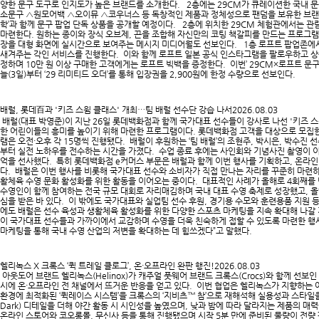
양한 문구 도구로 인지도가 높은 브랜드를 소개한다. 2층에는 29CM가 큐레이션한 국내 문
소문구 △원모어백 △오이뮤 △코우너스 등 독창적인 제품과 정체성으로 팬덤을 보유한 브랜드
학’과 함께 문구 팝업 단독 상품을 공개할 예정이다. 2층에 위치한 29CM 체험관에서는 관
마련한다. 원하는 종이와 장식 오브제, 끈을 조합해 자신만의 코팅 책갈피를 만드는 프로그램
장을 대형 화면에 실시간으로 보여주는 메시지 미디어월도 선보인다. 1층 로프트 팝업존에서
새겨주는 각인 서비스를 진행한다. 이와 함께 로프트 일본 공식 인스타그램을 팔로우하고 상
정하며 10만 원 이상 구매한 고객에게는 로프트 빅백을 증정한다. 이번’ 29CM×로프트 문구 
늘(3일)부터 ‘29 리미티드 오더’를 통해 입장권을 2,900원에 한정 수량으로 선보인다.​
배럴, 롯데百과 '키즈 스윔 클래스' 개최…팀 배럴 선수단 강습 나서
2026.08.03
배럴(대표 박영준)이 지난 26일 롯데백화점과 함께 국가대표 선수들이 강사로 나선 '키즈 
한 어린이들의 흥미를 높이기 위해 마련한 프로그램이다. 롯데백화점 고객을 대상으로 모집한 
램은 오전·오후 각 15명씩 진행됐다. 배럴이 후원하는 ‘팀 배럴’의 조현주, 박시은, 박수진
부터 실전 노하우를 전수하는 시간을 가졌다. 수업 종료 후에는 사인회와 기념사진 촬영이
억을 선사했다. 특히 롯데백화점 e커머스 부문은 배럴과 함께 이번 행사를 기획하고, 온라인
다. 배럴은 이번 행사를 비롯해 국가대표 선수와 소비자가 직접 만나는 자리를 꾸준히 마련하
활체육 수영 문화 활성화를 위한 활동을 이어오는 중이다. 대표적인 사례가 올해로 4회째를 
수영인이 함께 참여하는 전국 규모 대회로 자리매김하며 국내 대표 수영 축제로 성장했고, 올해
심을 받은 바 있다. 이 밖에도 국가대표와 실업팀 선수 후원, 경기용 수모와 훈련용품 지원 
에도 배럴은 선수 육성과 생활체육 활성화를 위한 다양한 스포츠 마케팅을 지속 확대해 나갈 
이 국가대표 선수들과 가까이에서 교감하며 수영을 더욱 친숙하게 접할 수 있도록 마련한 행
마케팅을 통해 국내 수영 산업의 저변을 확대하는 데 힘쓰겠다”고 말했다. ​
헬리녹스 X 크록스 ‘퀵 트레일 클로그’, 온·오프라인 완판 행진!
2026.08.03
아웃도어 브랜드 헬리녹스(Helinox)가 캐주얼 풋웨어 브랜드 크록스(Crocs)와 함께 선보인 협업 
시에 온·오프라인 전 채널에서 뜨거운 반응을 얻고 있다. 이번 협업은 헬리녹스가 지향하는
환경에 최적화된 ‘퀵레이스 시스템’을 크록스의 ‘지비츠™ 참’으로 재해석해 실용성과 스타일을 동
Dark) 디테일을 더해 야간 활동 시 시인성을 높였으며, 낮과 밤에 따라 달라지는 제품의 
온라인 스토어와 코오롱몰, 무신사 등을 통해 진행됐으며 시작 5분 만에 준비된 물량이 전량