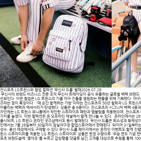
잔스포츠 LG트윈스와 협업 컬렉션 ‘무신사 드롭’ 발매
2026.07.28
무신사의 브랜드 비즈니스 전문 조직 무신사 트레이딩이 공식 유통하는 글로벌 백팩 브랜드 '
선보인다. 이번 협업은 LG 트윈스의 가을 야구 진출을 염원하는 팬들을 위해 기획됐다. 야구장
즈라는 점이 특징이다. '매 순간 함께하는 가방'이라는 잔스포츠의 50년 철학과 LG 트윈
어울리는 백팩과 액세서리가 탄생했다. 상품은 총 6종이다. 잔스포츠의 시그니처 백팩 4종과 
자인에는 LG 트윈스 유니폼에서 착안한 스트라이프 패턴과 엠블럼을 적용했으며, 잔스포츠 레
가치를 높였다. 이번 컬렉션은 온·오프라인 채널에서 함께 만나볼 수 있다. 온라인에서는 28일
출시되며, LG 트윈스 온라인 굿즈샵에서도 동시 발매된다. 무신사 드롭은 희소성과 화제성이
인에서는 7월 28일부터 30일까지 잠실야구장 팝업스토어에서 판매된다. 뒤이어 31일부
성수, 용산 매장에서도 구매할 수 있다.무신사 드롭 페이지에서는 온라인 이벤트도 함께 진
윈스 스트라이프를 적용한 ‘LG 트윈스 스트라이프’ 상품은 한정 수량으로 '우승 연도 기념 
포츠 브랜드숍에 '좋아요'를 누르고 감상평을 댓글로 남긴 고객을 대상으로 추첨을 통해 10