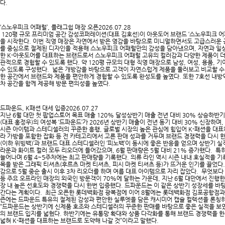
다.​
‘스노우피크 어패럴’, 플래그쉽 매장 오픈
2026.07.28
120평 규모 프리미엄 공간 감성코퍼레이션(대표 김호선)이 아웃도어 브랜드 ‘스노우피크 어
을 시작한다. 이번 직영 매장은 자연에서 받은 영감을 바탕으로 미니멀하면서도 고급스러운
를 중심으로 절제된 디자인을 적용해 스노우피크 어패럴만의 감성을 담아냈으며, 자연과 일상
한 K-아웃도어를 대표하는 브랜드로서 스노우피크 어패럴 고유의 컬러감과 다양한 제품이 더
관적으로 경험할 수 있도록 했다. 약 120평 규모의 대형 직영 매장으로 남성, 여성, 용품,
수 있도록 구성했다. 넓은 개방감을 바탕으로 고객이 자연스럽게 제품을 둘러보고 비교할 수
한 공간에서 브랜드와 제품을 편안하게 경험할 수 있도록 완성도를 높였다. 또한 7호선 내방
차 공간을 함께 제공해 방문 편의성을 높였다. ​
드파운드, K패션 대세 입증
2026.07.27
지난 6월 대만 첫 팝업스토어 목표 매출 120% 달성상반기 매출 전년 대비 30% 상승하반
(대표 홍정우)의 여성복 ‘드파운드’가 2026년 상반기 매출이 전년 동기 대비 30% 신장하며,
시즌 아이템과 스테디셀러의 꾸준한 흥행, 글로벌 시장의 높은 관심에 힘입어 K-패션을 대
라 가방을 포함한 잡화 등 전 카테고리에서 고른 판매 성과를 거두며 브랜드 경쟁력을 다시 한
(이하 위빙백)’​과 브랜드 대표 스테디셀러인 ‘피노백’이 동시에 좋은 반응을 얻으며 상반기 실
라운과 화이트 컬러 모두 리오더에 들어갔으며, 6월 판매량은 5월 대비 21% 증가했다. 특
늘어나며 6월 4~5주차에는 최고 판매량을 기록했다. 의류 라인 역시 시즌 내내 호실적을 기
목을 받은 그래픽 티셔츠(후르츠 마켓 티셔츠, 피시 마켓 티셔츠 등)가 뜨거운 인기를 끌었다.
감으로 5월 중순 출시 이후 3차 리오더를 하며 여름 대표 아이템으로 자리 잡았다. 무엇보
등 주요 오프라인 매장의 외국인 방문객이 70%에 달하는 가운데, 지난 6월 대만에서 진행한
장 내 높은 선호도와 경쟁력을 다시 한번 입증했다. 드파운드는 이 같은 상반기 성장세를 
간다는 계획이다. 최근 오픈한 롯데백화점 광복점에 이어 8월에는 롯데백화점 김포공항점과 롯
즌에는 드파운드 특유의 절제된 감성과 편안한 실루엣을 담은 캐시미어 캡슐 컬렉션을 론칭
“드파운드는 상반기에 신제품 호조와 스테디셀러의 꾸준한 판매를 바탕으로 좋은 실적을 보
의 브랜드 입지를 넓혔다. 하반기에는 유통망 확대와 상품 다각화를 통해 브랜드 경쟁력을 
넓혀 K-패션을 대표하는 브랜드로 도약해 나갈 것”이라고 말했다.​