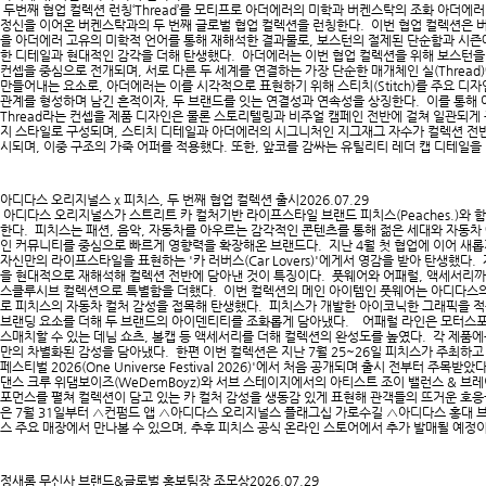
두번째 협업 컬렉션 런칭‘Thread’를 모티프로 아더에러의 미학과 버켄스탁의 조화 아더에러
정신을 이어온 버켄스탁과의 두 번째 글로벌 협업 컬렉션을 런칭한다. 이번 협업 컬렉션은 버켄
을 아더에러 고유의 미학적 언어를 통해 재해석한 결과물로, 보스턴의 절제된 단순함과 시즌
한 디테일과 현대적인 감각을 더해 탄생했다. 아더에러는 이번 협업 컬렉션을 위해 보스턴을 두
컨셉을 중심으로 전개되며, 서로 다른 두 세계를 연결하는 가장 단순한 매개체인 실(Threa
만들어내는 요소로, 아더에러는 이를 시각적으로 표현하기 위해 스티치(Stitch)를 주요 디
관계를 형성하며 남긴 흔적이자, 두 브랜드를 잇는 연결성과 연속성을 상징한다. 이를 통해
Thread라는 컨셉을 제품 디자인은 물론 스토리텔링과 비주얼 캠페인 전반에 걸쳐 일관되게 
지 스타일로 구성되며, 스티치 디테일과 아더에러의 시그니처인 지그재그 자수가 컬렉션 전반
시되며, 이중 구조의 가죽 어퍼를 적용했다. 또한, 앞코를 감싸는 유틸리티 레더 캡 디테
아디다스 오리지널스 x 피치스, 두 번째 협업 컬렉션 출시
2026.07.29
아디다스 오리지널스가 스트리트 카 컬처기반 라이프스타일 브랜드 피치스(Peaches.)와 함께
한다. 피치스는 패션, 음악, 자동차를 아우르는 감각적인 콘텐츠를 통해 젊은 세대와 자동차
인 커뮤니티를 중심으로 빠르게 영향력을 확장해온 브랜드다. 지난 4월 첫 협업에 이어 새
자신만의 라이프스타일을 표현하는 '카 러버스(Car Lovers)'​에게서 영감을 받아 탄생했다.
을 현대적으로 재해석해 컬렉션 전반에 담아낸 것이 특징이다. 풋웨어와 어패럴, 액세서리까
스클루시브 컬렉션으로 특별함을 더했다. 이번 컬렉션의 메인 아이템인 풋웨어는 아디다스의 ‘메
로 피치스의 자동차 컬처 감성을 접목해 탄생했다. 피치스가 개발한 아이코닉한 그래픽을 적
브랜딩 요소를 더해 두 브랜드의 아이덴티티를 조화롭게 담아냈다. 어패럴 라인은 모터스포
스매치할 수 있는 데님 쇼츠, 볼캡 등 액세서리를 더해 컬렉션의 완성도를 높였다. 각 제품
만의 차별화된 감성을 담아냈다. 한편 이번 컬렉션은 지난 7월 25~26일 피치스가 주최하
페스티벌 2026(One Universe Festival 2026)'에서 처음 공개되며 출시 전부터 주목받
댄스 크루 위댐보이즈(WeDemBoyz)와 서브 스테이지에서의 아티스트 조이 밸런스 & 브레이(J
포먼스를 펼쳐 컬렉션이 담고 있는 카 컬처 감성을 생동감 있게 표현해 관객들의 뜨거운 호응
은 7월 31일부터 △컨펌드 앱 △아디다스 오리지널스 플래그십 가로수길 △아디다스 홍대
스 주요 매장에서 만나볼 수 있으며, 추후 피치스 공식 온라인 스토어에서 추가 발매될 예정이다
정새롬 무신사 브랜드&글로벌 홍보팀장 조모상
2026.07.29