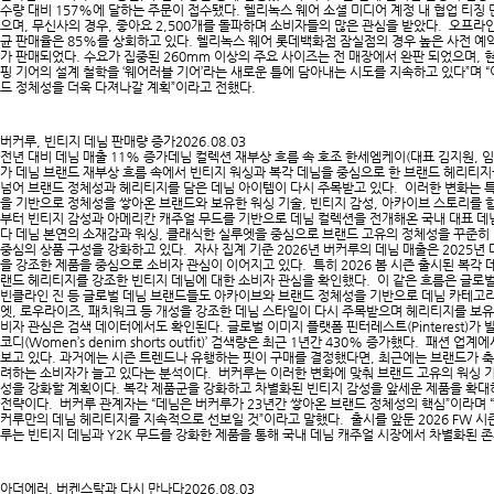
수량 대비 157%에 달하는 주문이 접수됐다. 헬리녹스 웨어 소셜 미디어 계정 내 협업 티
으며, 무신사의 경우, 좋아요 2,500개를 돌파하며 소비자들의 많은 관심을 받았다. 오프라인
균 판매율은 85%를 상회하고 있다. 헬리녹스 웨어 롯데백화점 잠실점의 경우 높은 사전 예
가 판매되었다. 수요가 집중된 260mm 이상의 주요 사이즈는 전 매장에서 완판 되었으며, 
핑 기어의 설계 철학을 ‘웨어러블 기어’라는 새로운 틀에 담아내는 시도를 지속하고 있다”며
드 정체성을 더욱 다져나갈 계획”이라고 전했다.​
버커루, 빈티지 데님 판매량 증가
2026.08.03
전년 대비 데님 매출 11% 증가데님 컬렉션 재부상 흐름 속 호조 한세엠케이(대표 김지원, 임
가 데님 브랜드 재부상 흐름 속에서 빈티지 워싱과 복각 데님을 중심으로 한 브랜드 헤리티
넘어 브랜드 정체성과 헤리티지를 담은 데님 아이템이 다시 주목받고 있다. 이러한 변화는 특
을 기반으로 정체성을 쌓아온 브랜드와 보유한 워싱 기술, 빈티지 감성, 아카이브 스토리를 
부터 빈티지 감성과 아메리칸 캐주얼 무드를 기반으로 데님 컬렉션을 전개해온 국내 대표 데
다 데님 본연의 소재감과 워싱, 클래식한 실루엣을 중심으로 브랜드 고유의 정체성을 꾸준히
중심의 상품 구성을 강화하고 있다. 자사 집계 기준 2026년 버커루의 데님 매출은 2025년
을 강조한 제품을 중심으로 소비자 관심이 이어지고 있다. 특히 2026 봄 시즌 출시된 복각 
랜드 헤리티지를 강조한 빈티지 데님에 대한 소비자 관심을 확인했다. 이 같은 흐름은 글로벌 
빈클라인 진 등 글로벌 데님 브랜드들도 아카이브와 브랜드 정체성을 기반으로 데님 카테고리
엣, 로우라이즈, 패치워크 등 개성을 강조한 데님 스타일이 다시 주목받으며 헤리티지를 보유
비자 관심은 검색 데이터에서도 확인된다. 글로벌 이미지 플랫폼 핀터레스트(Pinterest)가 발
코디(Women’s denim shorts outfit)’ 검색량은 최근 1년간 430% 증가했다. 패
보고 있다. 과거에는 시즌 트렌드나 유행하는 핏이 구매를 결정했다면, 최근에는 브랜드가 축
려하는 소비자가 늘고 있다는 분석이다. 버커루는 이러한 변화에 맞춰 브랜드 고유의 워싱 기
성을 강화할 계획이다. 복각 제품군을 강화하고 차별화된 빈티지 감성을 앞세운 제품을 확
전략이다. 버커루 관계자는 “데님은 버커루가 23년간 쌓아온 브랜드 정체성의 핵심”이라며
커루만의 데님 헤리티지를 지속적으로 선보일 것”이라고 말했다. 출시를 앞둔 2026 FW 
루는 빈티지 데님과 Y2K 무드를 강화한 제품을 통해 국내 데님 캐주얼 시장에서 차별화된 존
아더에러, 버켄스탁과 다시 만나다
2026.08.03