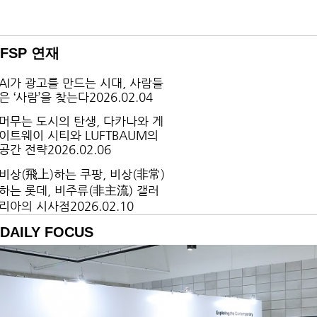
FSP 연재
AI가 광고를 만드는 시대, 사람들
은 ‘사람’을 찾는다
2026.02.04
머무는 도시의 탄생, 다카나와 게
이트웨이 시티와 LUFTBAUM의
공간 전략
2026.02.06
비상(飛上)하는 쿠팡, 비상(非常)
하는 롯데, 비주류(非主流) 갤러
리아의 시사점
2026.02.10
로고 없는 옷이 주는 심리적 안정
DAILY FOCUS
감
2026.02.12
저성장 시대를 돌파한 유일한 해
결책은 ‘팬심’
2026.02.09
영양 과잉 시대
2026.01.20