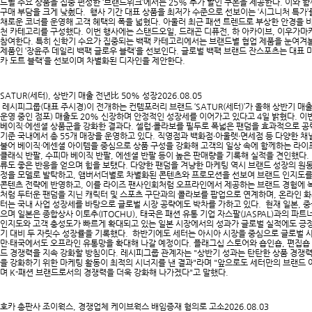
드별 주요 상품을 집중 편성한 ‘브랜드위크’에서는 25% 추가 할인 쿠폰을 제공한다. 이와 함
구매 부담을 크게 낮췄다. 행사 기간 대표 상품을 최저가 수준으로 선보이는 ‘시그니처 특가’를
채로운 코너를 운영해 고객 혜택의 폭을 넓혔다. 아울러 최근 패션 트렌드로 부상한 안경을 비롯
천 카테고리를 구성했다. 이번 행사에는 스탠드오일, 드래곤 디퓨전, 하 아카이브, 이우가마
참여한다. 특히 신학기 수요가 집중되는 백팩 카테고리에서는 브랜드별 협업 제품을 눈여겨
제품인 ‘장윤주 데일리 백팩 글로우 블랙’을 선보인다. 글로벌 백팩 브랜드 잔스포츠는 대표 
카 도트 블랙’을 선보이며 차별화된 디자인을 제안한다.​
SATUR(세터), 상반기 매출 전년比 50% 성장
2026.08.05
레시피그룹(대표 주시경)이 전개하는 컨템포러리 브랜드 ‘SATUR(세터)’가 올해 상반기 매출
운영 중인 점포) 매출도 20% 신장하며 안정적인 성장세를 이어가고 있다고 4일 밝혔다. 
베이직·에센셜 상품군을 강화한 결과다. 셀럽∙콜라보를 필두로 폭넓은 팬덤을 효과적으로 공
기준 국내에서 총 55개 매장을 운영하고 있다. 직영점과 백화점∙아울렛∙면세점 등 다양한 채
불어 베이직·에센셜 아이템을 중심으로 상품 구성을 강화해 고객의 일상 속에 함께하는 라이
클래식 반팔, 수피마 베이직 반팔, 에센셜 반팔 등이 높은 판매량을 기록해 실적을 견인했다.
류도 좋은 반응을 얻으며 힘을 보탰다. 다양한 팬덤을 겨냥한 마케팅 역시 브랜드 성장의 원
정을 모델로 발탁하고, 앰버서더별로 차별화된 콘텐츠와 프로모션을 선보여 브랜드 인지도를
콘텐츠 전략에 반영하고, 이를 라이즈 팬사인회처럼 오프라인에서 제공하는 브랜드 경험에 
처럼 두터운 팬덤을 지닌 캐릭터 및 스포츠 구단과의 콜라보를 팝업으로 연계하며, 온라인 
터는 국내 사업 성장세를 바탕으로 글로벌 시장 공략에도 박차를 가하고 있다. 현재 일본, 중
으며 일본은 종합상사 이토추(ITOCHU), 태국은 패션 유통 기업 자스팔(JASPAL)과의 
인지도와 고객 충성도가 빠르게 확대되고 있는 일본 시장에서의 성과가 글로벌 실적에도 긍정적인
기 대비 두 자릿수 성장률을 기록했다. 하반기에도 세터는 아시아 시장을 중심으로 글로벌 사
만∙태국에서도 오프라인 유통망을 확대해 나갈 예정이다. 플래그십 스토어와 숍인숍, 편집숍
드 경쟁력을 지속 강화할 방침이다. 레시피그룹 관계자는 "상반기 성과는 탄탄한 상품 경쟁
을 강화하기 위한 마케팅 활동이 최적의 시너지를 낸 결과"라며 "앞으로도 세터만의 브랜드
며 K-패션 브랜드로서의 경쟁력을 더욱 강화해 나가겠다"고 말했다.
호카 총판사 조이웍스, 경쟁업체 케이브웍스 배임증재 혐의로 고소
2026.08.03